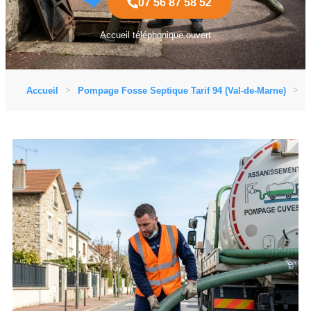
07 56 87 58 52
Accueil téléphonique ouvert
Accueil
Pompage Fosse Septique Tarif 94 (Val-de-Marne)
P