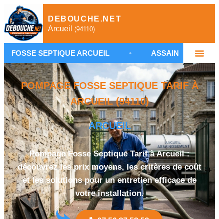
DEBOUCHE.NET
Arcueil
(94110)
EPTIQUE ARCUEIL
•
ASSAINISSEMENT NON COLLEC
POMPAGE FOSSE SEPTIQUE TARIF À
ARCUEIL (94110)
ARCUEIL
Pompage Fosse Septique Tarif à Arcueil :
découvrez les prix moyens, les critères de coût
et les solutions pour un entretien efficace de
votre installation.