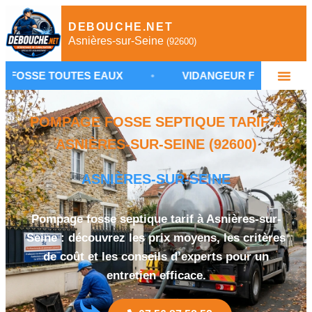
DEBOUCHE.NET
Asnières-sur-Seine
(92600)
UTES EAUX
•
VIDANGEUR FOSSE SEPTIQUE ASNIÈ
POMPAGE FOSSE SEPTIQUE TARIF À
ASNIÈRES-SUR-SEINE (92600)
ASNIÈRES-SUR-SEINE
Pompage fosse septique tarif à Asnières-sur-
Seine : découvrez les prix moyens, les critères
de coût et les conseils d’experts pour un
entretien efficace.