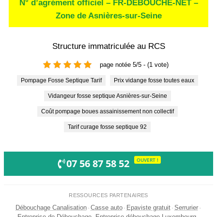
N° d’agrément officiel – FR-DEBOUCHE-NET –
Zone de Asnières-sur-Seine
Structure immatriculée au RCS
page notée 5/5 - (1 vote)
Pompage Fosse Septique Tarif
Prix vidange fosse toutes eaux
Vidangeur fosse septique Asnières-sur-Seine
Coût pompage boues assainissement non collectif
Tarif curage fosse septique 92
OUVERT !
07 56 87 58 52
RESSOURCES PARTENAIRES
Débouchage Canalisation
·
Casse auto
·
Epaviste gratuit
·
Serrurier
·