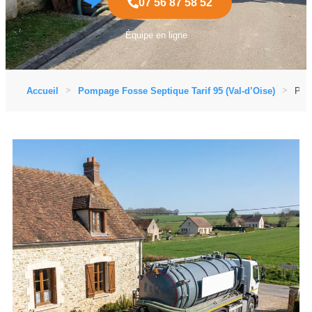
07 56 87 58 52
Équipe en ligne
Accueil
Pompage Fosse Septique Tarif 95 (Val-d’Oise)
Pomp