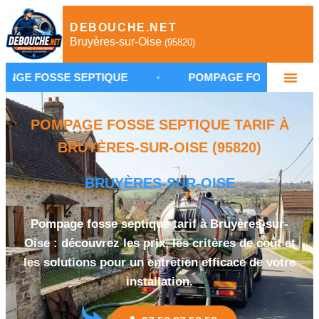
DEBOUCHE.NET
Bruyères-sur-Oise
(95820)
SE SEPTIQUE
•
POMPAGE FOSSE BRUYÈRES-SUR-
POMPAGE FOSSE SEPTIQUE TARIF À
BRUYÈRES-SUR-OISE (95820)
BRUYÈRES-SUR-OISE
Pompage fosse septique tarif à Bruyères-sur-
Oise : découvrez les prix, les critères de coût et
les solutions pour un entretien efficace de votre
installation.