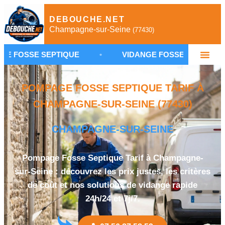
DEBOUCHE.NET
Champagne-sur-Seine
(77430)
EPTIQUE
•
VIDANGE FOSSE SEPTIQUE CHAMPAGNE
POMPAGE FOSSE SEPTIQUE TARIF À
CHAMPAGNE-SUR-SEINE (77430)
CHAMPAGNE-SUR-SEINE
Pompage Fosse Septique Tarif à Champagne-
sur-Seine : découvrez les prix justes, les critères
de coût et nos solutions de vidange rapide
24h/24 et 7j/7.