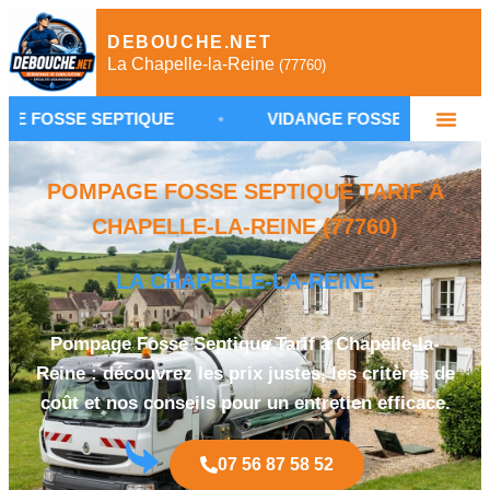
DEBOUCHE.NET
La Chapelle-la-Reine
(77760)
SEPTIQUE
•
VIDANGE FOSSE SEPTIQUE LA CHAPEL
POMPAGE FOSSE SEPTIQUE TARIF À
CHAPELLE-LA-REINE (77760)
LA CHAPELLE-LA-REINE
Pompage Fosse Septique Tarif à Chapelle-la-
Reine : découvrez les prix justes, les critères de
coût et nos conseils pour un entretien efficace.
07 56 87 58 52