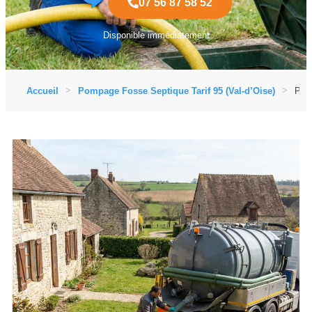
07 56 87 58 52
Disponible immédiatement
Accueil
Pompage Fosse Septique Tarif 95 (Val-d’Oise)
Pomp