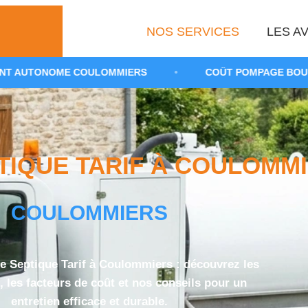
NOS SERVICES
LES AV
 COULOMMIERS
•
COÛT POMPAGE BOUES DE FOSSE 77
IQUE TARIF À COULOMMIE
COULOMMIERS
 Septique Tarif à Coulommiers : découvrez les
 les facteurs de coût et nos conseils pour un
entretien efficace et durable.