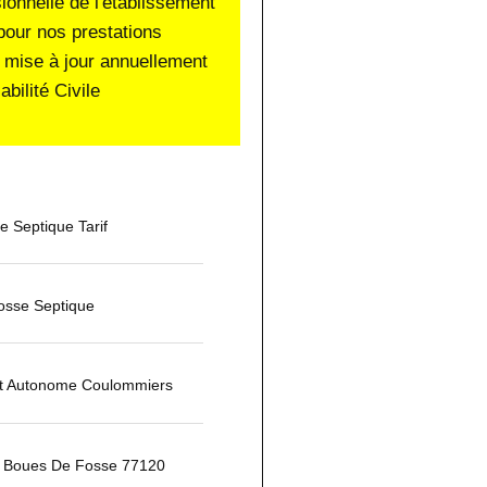
sionnelle de l'établissement
pour nos prestations
 mise à jour annuellement
ilité Civile
 Septique Tarif
osse Septique
t Autonome Coulommiers
 Boues De Fosse 77120