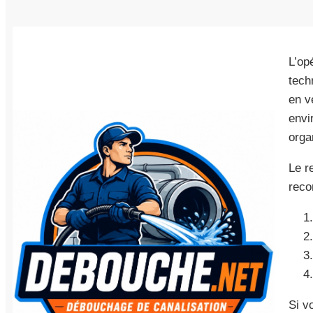
L’op
tech
en v
envi
orga
Le r
reco
Si v