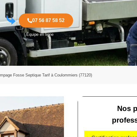
07 56 87 58 52
Équipe en ligne
mpage Fosse Septique Tarif à Coulommiers (77120)
Nos p
profes