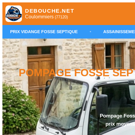
DEBOUCHE.NET
Coulommiers
(77120)
NGE FOSSE SEPTIQUE
•
ASSAINISSEMENT AUTONOME
POMPAGE FOSSE SEPT
Pompage Fosse
prix moyens,