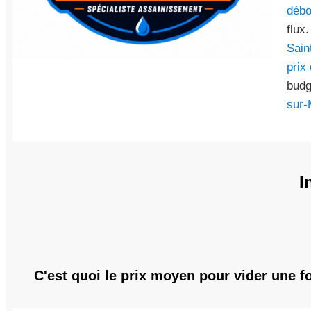
débo
flux
Sain
prix
budg
sur-
I
C'est quoi le prix moyen pour vider une f