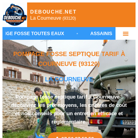
DEBOUCHE.NET
La Courneuve
(93120)
E TOUTES EAUX
•
ASSAINISSEMENT NON COLLECT
POMPAGE FOSSE SEPTIQUE TARIF À
COURNEUVE (93120)
LA COURNEUVE
Pompage fosse septique tarif à Courneuve :
découvrez les prix moyens, les critères de coût
et nos conseils pour un entretien efficace et
réglementaire.