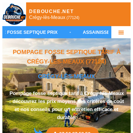
DEBOUCHE.NET
Crégy-lès-Meaux
(77124)
EPTIQUE PRIX
•
ASSAINISSEMENT CRÉGY-LÈS-ME
POMPAGE FOSSE SEPTIQUE TARIF À
CRÉGY-LÈS-MEAUX (77124)
CRÉGY-LÈS-MEAUX
Pompage fosse septique tarif à Crégy-lès-Meaux
: découvrez les prix moyens, les critères de coût
et nos conseils pour un entretien efficace et
durable.