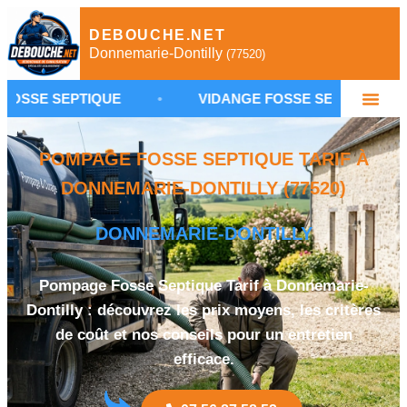
DEBOUCHE.NET
Donnemarie-Dontilly
(77520)
PTIQUE
•
VIDANGE FOSSE SEPTIQUE DONNEMARIE-
POMPAGE FOSSE SEPTIQUE TARIF À
DONNEMARIE-DONTILLY (77520)
DONNEMARIE-DONTILLY
Pompage Fosse Septique Tarif à Donnemarie-
Dontilly : découvrez les prix moyens, les critères
de coût et nos conseils pour un entretien
efficace.