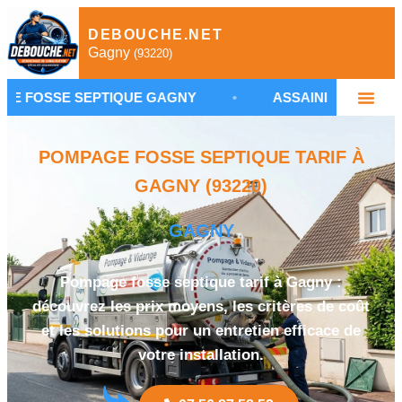
DEBOUCHE.NET
Gagny
(93220)
 SEPTIQUE GAGNY
•
ASSAINISSEMENT NON COLLEC
POMPAGE FOSSE SEPTIQUE TARIF À
GAGNY (93220)
GAGNY
Pompage fosse septique tarif à Gagny :
découvrez les prix moyens, les critères de coût
et les solutions pour un entretien efficace de
votre installation.