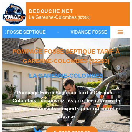
DEBOUCHE.NET
La Garenne-Colombes
(92250)
EPTIQUE
•
VIDANGE FOSSE SEPTIQUE GARENNE-
POMPAGE FOSSE SEPTIQUE TARIF À
GARENNE-COLOMBES (92250)
LA GARENNE-COLOMBES
Pompage Fosse Septique Tarif à Garenne-
Colombes : découvrez les prix, les critères de
coût et les conseils d’experts pour un entretien
efficace.