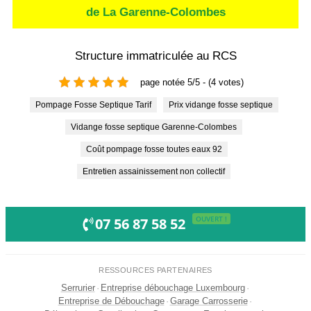
de La Garenne-Colombes
Structure immatriculée au RCS
page notée 5/5 - (4 votes)
Pompage Fosse Septique Tarif
Prix vidange fosse septique
Vidange fosse septique Garenne-Colombes
Coût pompage fosse toutes eaux 92
Entretien assainissement non collectif
OUVERT !
07 56 87 58 52
RESSOURCES PARTENAIRES
Serrurier
·
Entreprise débouchage Luxembourg
·
Entreprise de Débouchage
·
Garage Carrosserie
·