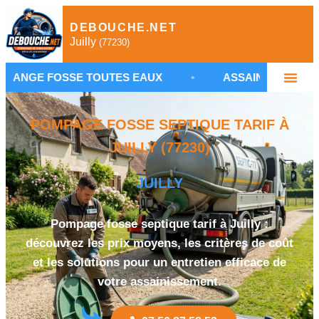
DEBOUCHE.NET
Juilly
(77230)
OSSE TOUTES EAUX
•
ASSAINISSEMENT NON COLLE
POMPAGE FOSSE SEPTIQUE TARIF À
JUILLY (77230)
JUILLY
Pompage fosse septique tarif à Juilly :
découvrez les prix moyens, les critères de coût
et les solutions pour un entretien efficace de
votre assainissement.