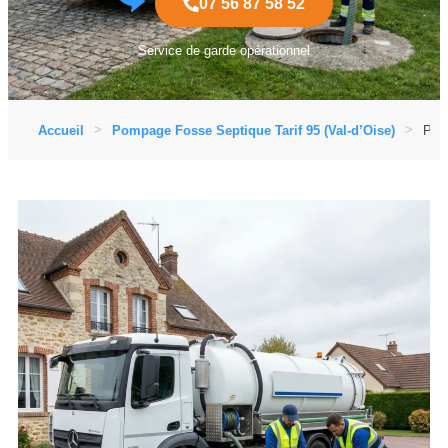
07 56 87 58 52
Service de garde opérationnel
Accueil
Pompage Fosse Septique Tarif 95 (Val-d’Oise)
Pomp