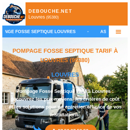
DEBOUCHE.NET
Louvres
(95380)
SE SEPTIQUE LOUVRES
•
ASSAINISSEMENT NON CO
POMPAGE FOSSE SEPTIQUE TARIF À
LOUVRES (95380)
LOUVRES
Pompage Fosse Septique Tarif à Louvres :
découvrez les prix moyens, les critères de coût
et les solutions pour un entretien efficace de vos
installations.