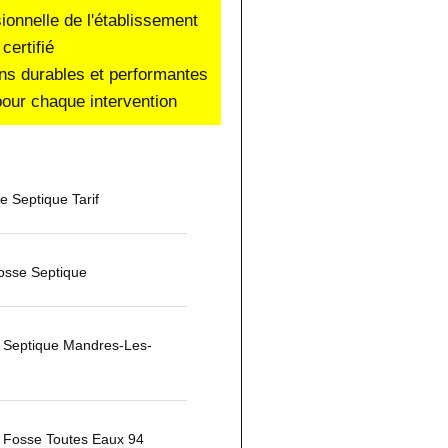
sionnelle de l'établissement
certifié
ons durables et performantes
our chaque intervention
 Septique Tarif
osse Septique
 Septique Mandres-Les-
Fosse Toutes Eaux 94