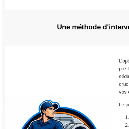
Une méthode d'interve
L’op
pré-
sédi
cruc
vos 
Le p