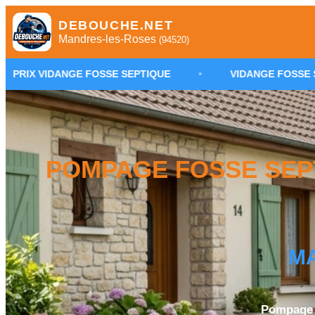
DEBOUCHE.NET
Mandres-les-Roses
(94520)
 FOSSE SEPTIQUE
•
VIDANGE FOSSE SEPTIQUE MANDR
POMPAGE FOSSE SEP
M
Pompage f