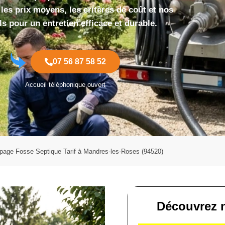
les prix moyens, les critères de coût et nos
ls pour un entretien efficace et durable.
07 56 87 58 52
Accueil téléphonique ouvert
age Fosse Septique Tarif à Mandres-les-Roses (94520)
Découvrez n