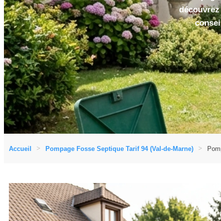
découvrez 
consei
Accueil
Pompage Fosse Septique Tarif 94 (Val-de-Marne)
Pomp