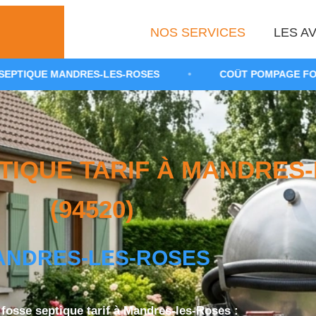
NOS SERVICES
LES AV
ES-LES-ROSES
•
COÛT POMPAGE FOSSE TOUTES EAUX
TIQUE TARIF À MANDRES
(94520)
ANDRES-LES-ROSES
osse septique tarif à Mandres-les-Roses :