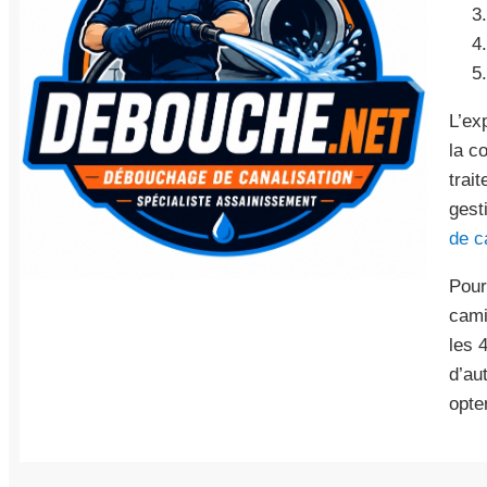
L’ex
la c
trai
gest
de c
Pour
cami
les 
d’au
opte