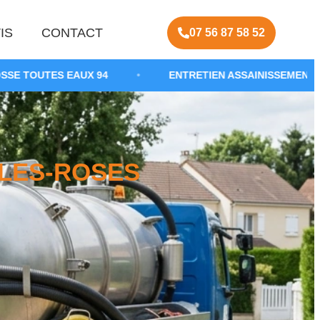
IS
CONTACT
07 56 87 58 52
 94
•
ENTRETIEN ASSAINISSEMENT NON COLLECTIF
-LES-ROSES