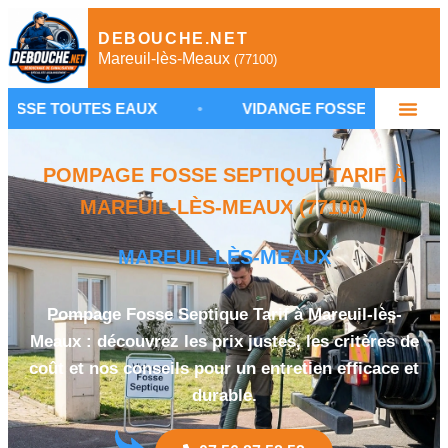
DEBOUCHE.NET
Mareuil-lès-Meaux
(77100)
S EAUX
•
VIDANGE FOSSE SEPTIQUE MAREUIL-LÈ
POMPAGE FOSSE SEPTIQUE TARIF À
MAREUIL-LÈS-MEAUX (77100)
MAREUIL-LÈS-MEAUX
Pompage Fosse Septique Tarif à Mareuil-lès-
Meaux : découvrez les prix justes, les critères de
coût et nos conseils pour un entretien efficace et
durable.