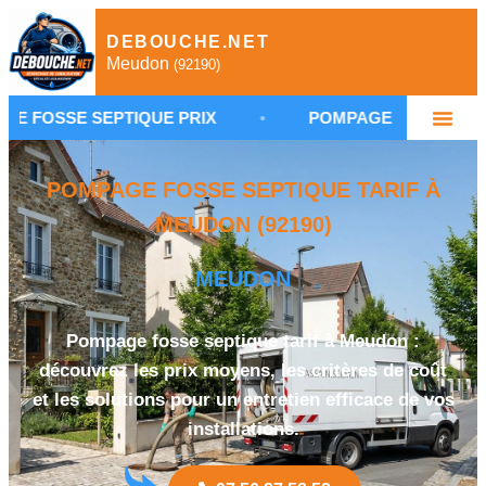
DEBOUCHE.NET
Meudon
(92190)
SEPTIQUE PRIX
•
POMPAGE FOSSE SEPTIQUE ME
POMPAGE FOSSE SEPTIQUE TARIF À
MEUDON (92190)
MEUDON
Pompage fosse septique tarif à Meudon :
découvrez les prix moyens, les critères de coût
et les solutions pour un entretien efficace de vos
installations.