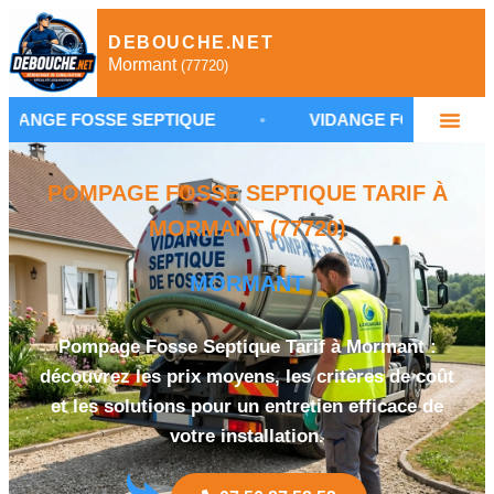
DEBOUCHE.NET
Mormant
(77720)
SSE SEPTIQUE
•
VIDANGE FOSSE SEPTIQUE MOR
POMPAGE FOSSE SEPTIQUE TARIF À
MORMANT (77720)
MORMANT
Pompage Fosse Septique Tarif à Mormant :
découvrez les prix moyens, les critères de coût
et les solutions pour un entretien efficace de
votre installation.