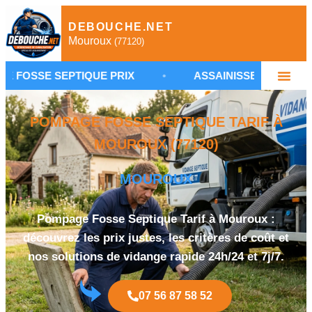
DEBOUCHE.NET
Mouroux
(77120)
EPTIQUE PRIX
•
ASSAINISSEMENT NON COLLECT
POMPAGE FOSSE SEPTIQUE TARIF À
MOUROUX (77120)
MOUROUX
Pompage Fosse Septique Tarif à Mouroux :
découvrez les prix justes, les critères de coût et
nos solutions de vidange rapide 24h/24 et 7j/7.
07 56 87 58 52