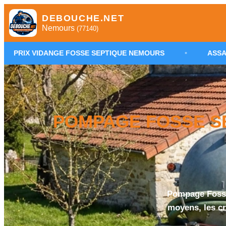
DEBOUCHE.NET
Nemours
(77140)
GE FOSSE SEPTIQUE NEMOURS
•
ASSAINISSEMENT NON
POMPAGE FOSSE SE
Pompage Fosse 
moyens, les cr