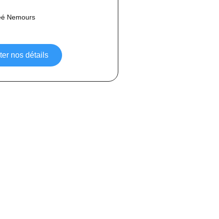
éé Nemours
er nos détails