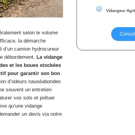
Vidangeur Agr
ralement selon le volume
Consult
 efficace, la démarche
pé d’un camion hydrocureur
 de débordement.
La vidange
ides et les boues stockées
tif pour garantir son bon
rition d’odeurs nauséabondes
me souvent un entretien
urer vos sols et polluer
lexe qu’une vidange
demander un devis via notre