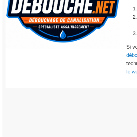
Si v
débo
tech
le w