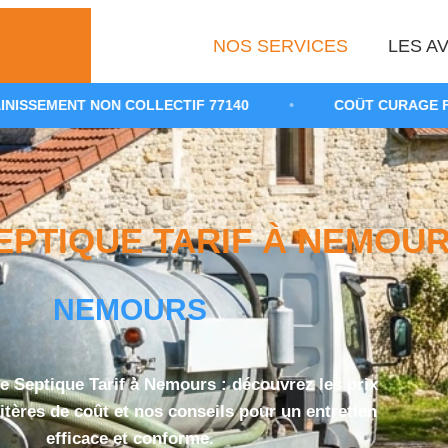
NOS SERVICES
LES AV
 COLLECTIF 77140
•
COÛT CURAGE FOSSE TOUTES E
PTIQUE TARIF À NEMOURS
NEMOURS
Septique Tarif à Nemours : découvrez les prix
itères de coût et nos conseils pour un entretien
efficace et conforme.