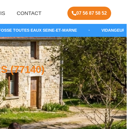
IS
CONTACT
07 56 87 58 52
AUX SEINE-ET-MARNE
•
VIDANGEUR AGRÉÉ NEMOURS
 (77140)