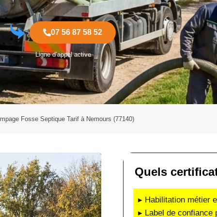
07 56 87 58 52
Ligne d’appel active
mpage Fosse Septique Tarif à Nemours (77140)
Quels certific
▸ Habilitation métier 
▸ Label de confiance 