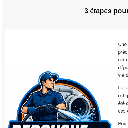
3 étapes pou
Une 
préc
nett
dépô
vie d
Le r
obli
été 
cas 
Pour