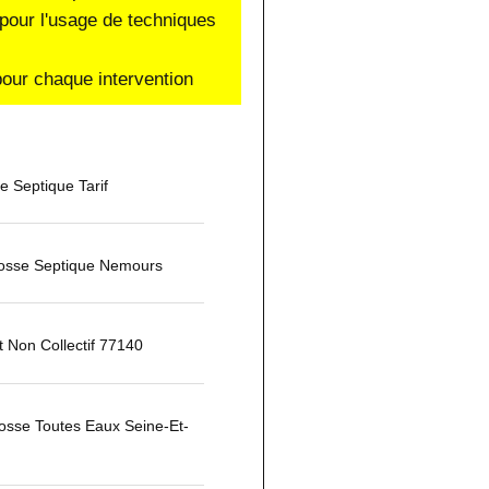
pour l'usage de techniques
our chaque intervention
 Septique Tarif
Fosse Septique Nemours
 Non Collectif 77140
osse Toutes Eaux Seine-Et-