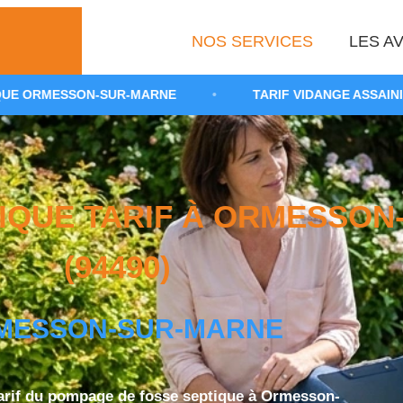
NOS SERVICES
LES AV
R-MARNE
•
TARIF VIDANGE ASSAINISSEMENT NON COL
IQUE TARIF À ORMESSON
(94490)
MESSON-SUR-MARNE
arif du pompage de fosse septique à Ormesson-