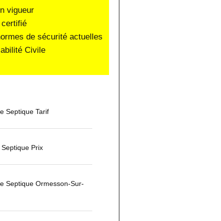
en vigueur
certifié
normes de sécurité actuelles
ilité Civile
 Septique Tarif
Septique Prix
e Septique Ormesson-Sur-