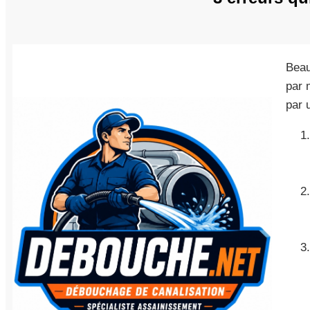
Beau
par 
par 