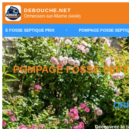
DEBOUCHE.NET
Ormesson-sur-Marne
(94490)
UE PRIX
•
POMPAGE FOSSE SEPTIQUE ORMESSON-SU
POMPAGE FOSSE SEPT
OR
Découvrez le t