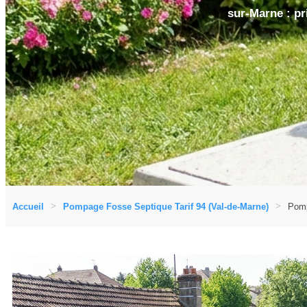
sur-Marne : pr
Accueil
Pompage Fosse Septique Tarif 94 (Val-de-Marne)
Pomp