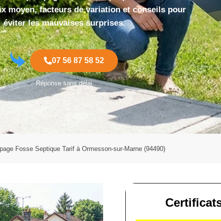
ix moyen, facteurs de variation et conseils pour
éviter les mauvaises surprises.
07 56 87 58 52
Réponse sans délai
age Fosse Septique Tarif à Ormesson-sur-Marne (94490)
Certificat