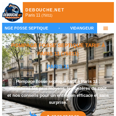
DEBOUCHE.NET
Paris 11
(75011)
SE SEPTIQUE
•
VIDANGEUR FOSSE SEPTIQUE PARIS
POMPAGE FOSSE SEPTIQUE TARIF À
PARIS 11 (75011)
PARIS 11
Pompage fosse septique tarif à Paris 11 :
découvrez les prix moyens, les critères de coût
et nos conseils pour un entretien efficace et sans
surprise.