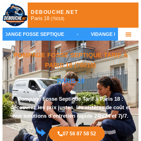
DEBOUCHE.NET
Paris 18
(75018)
FOSSE SEPTIQUE
•
VIDANGE FOSSE SEPTIQUE PARI
POMPAGE FOSSE SEPTIQUE TARIF À
PARIS 18 (75018)
PARIS 18
Pompage Fosse Septique Tarif à Paris 18 :
découvrez les prix justes, les critères de coût et
nos solutions d’entretien rapide 24h/24 et 7j/7.
07 56 87 58 52