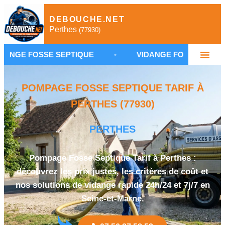
DEBOUCHE.NET
Perthes
(77930)
SE SEPTIQUE
•
VIDANGE FOSSE SEPTIQUE PERTH
POMPAGE FOSSE SEPTIQUE TARIF À
PERTHES (77930)
PERTHES
Pompage Fosse Septique Tarif à Perthes :
découvrez les prix justes, les critères de coût et
nos solutions de vidange rapide 24h/24 et 7j/7 en
Seine-et-Marne.