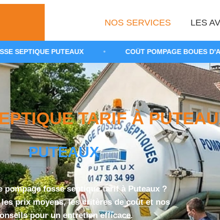
NOS SERVICES
LES AV
PUTEAUX
•
COÛT POMPAGE BOUES D'ASSAINISSEMENT 
PTIQUE TARIF À PUTEAUX
PUTEAUX
le pompage fosse septique tarif à Puteaux ?
les prix moyens, les critères de coût et nos
onseils pour un entretien efficace.