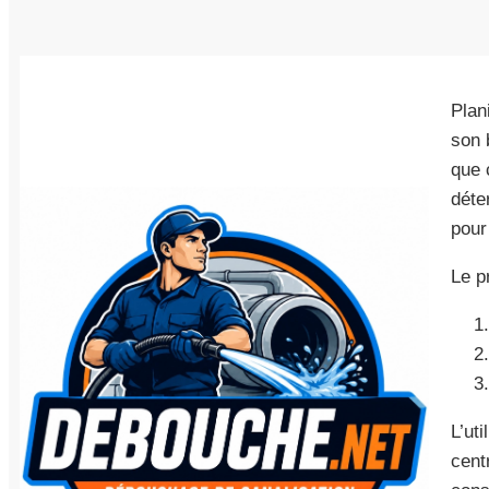
Plan
son 
que 
déte
pour 
Le p
L’ut
cent