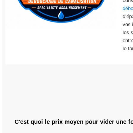
cons
débo
d’ép
vos 
les 
entr
le ta
C'est quoi le prix moyen pour vider une f