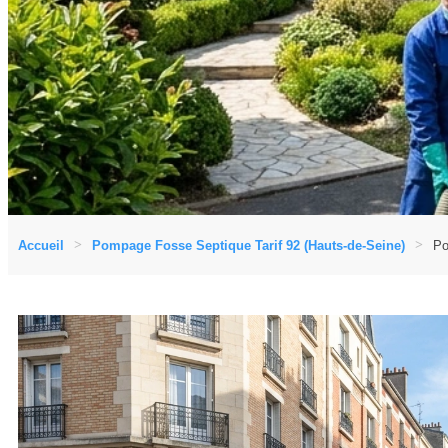
Accueil
Pompage Fosse Septique Tarif 92 (Hauts-de-Seine)
Po