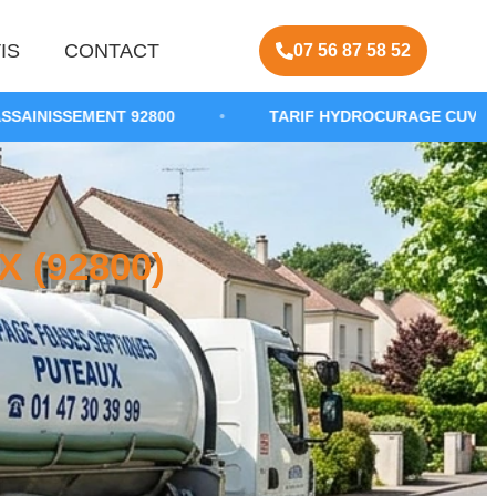
IS
CONTACT
07 56 87 58 52
92800
•
TARIF HYDROCURAGE CUVE SEPTIQUE
•
 (92800)