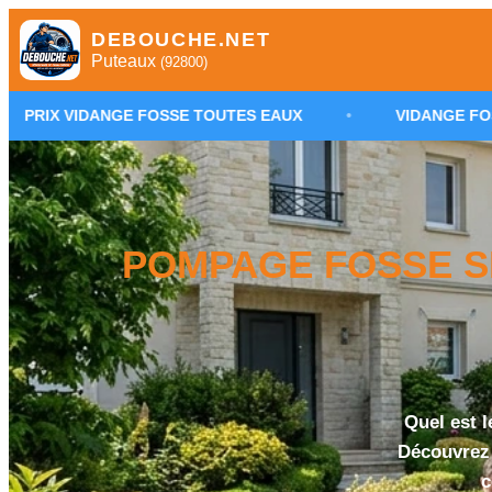
DEBOUCHE.NET
Puteaux
(92800)
E FOSSE TOUTES EAUX
•
VIDANGE FOSSE SEPTIQUE 
POMPAGE FOSSE SE
Quel est 
Découvrez 
c