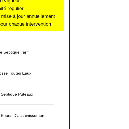
en vigueur
ité régulier
 mise à jour annuellement
our chaque intervention
 Septique Tarif
osse Toutes Eaux
 Septique Puteaux
Boues D'assainissement