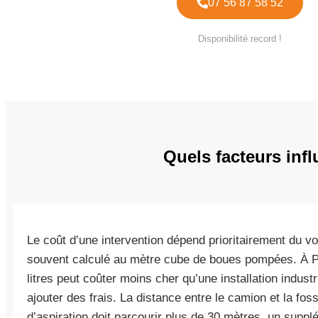
07 56 87 58 52
Disponibilité record !
Quels facteurs infl
Le coût d’une intervention dépend prioritairement du vol
souvent calculé au mètre cube de boues pompées. À P
litres peut coûter moins cher qu’une installation industr
ajouter des frais. La distance entre le camion et la fosse
d’aspiration doit parcourir plus de 30 mètres, un supp