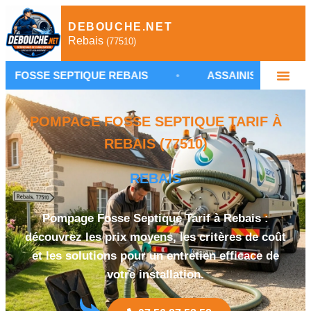
DEBOUCHE.NET
Rebais
(77510)
SEPTIQUE REBAIS
•
ASSAINISSEMENT NON COLLECT
POMPAGE FOSSE SEPTIQUE TARIF À
REBAIS (77510)
REBAIS
Pompage Fosse Septique Tarif à Rebais :
découvrez les prix moyens, les critères de coût
et les solutions pour un entretien efficace de
votre installation.