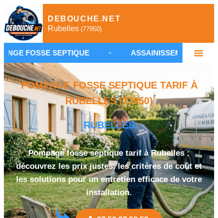
DEBOUCHE.NET
Rubelles
(77950)
SE SEPTIQUE
•
ASSAINISSEMENT AUTONOME RUB
POMPAGE FOSSE SEPTIQUE TARIF À
RUBELLES (77950)
RUBELLES
Pompage fosse septique tarif à Rubelles :
découvrez les prix justes, les critères de coût et
les solutions pour un entretien efficace de votre
installation.