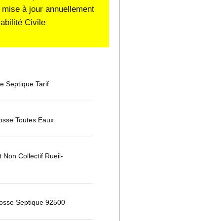
 mise à jour annuellement
ilité Civile
 Septique Tarif
osse Toutes Eaux
 Non Collectif Rueil-
osse Septique 92500