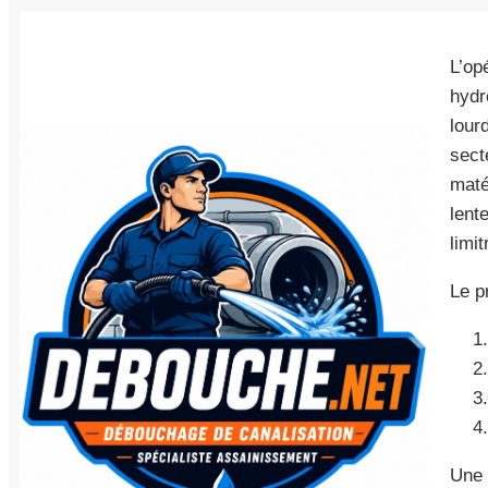
L’op
hydr
lour
sect
maté
lent
limi
Le p
Une 