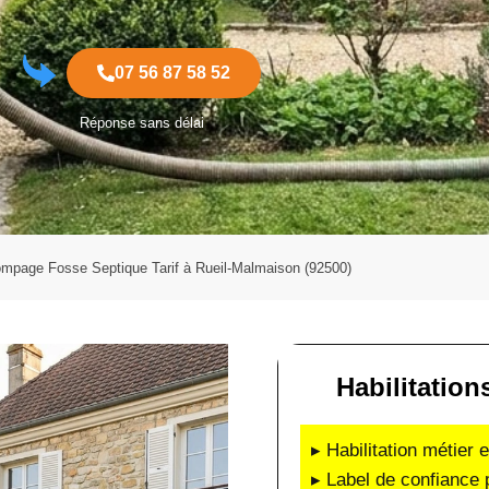
07 56 87 58 52
Réponse sans délai
mpage Fosse Septique Tarif à Rueil-Malmaison (92500)
Habilitations
▸ Habilitation métier 
▸ Label de confiance 