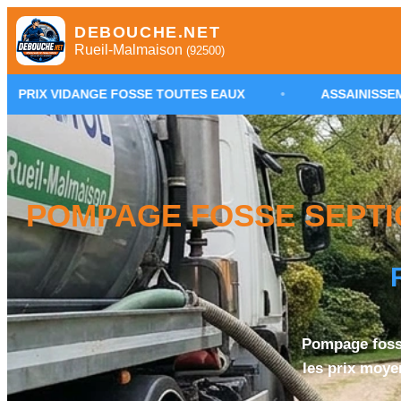
DEBOUCHE.NET
Rueil-Malmaison
(92500)
NGE FOSSE TOUTES EAUX
•
ASSAINISSEMENT NON COL
POMPAGE FOSSE SEPTIQ
Pompage fosse
les prix moyen