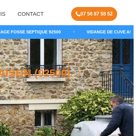
IS
CONTACT
07 56 87 58 52
PTIQUE 92500
•
VIDANGE DE CUVE ASSAINISSEMENT
ISON (92500)