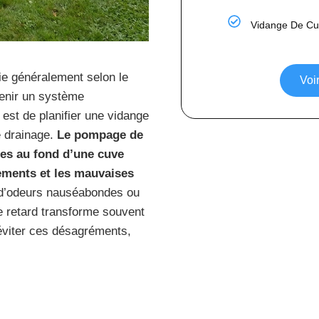
Vidange De Cu
e généralement selon le
Voir
tenir un système
st de planifier une vidange
e drainage.
Le pompage de
ées au fond d’une cuve
dements et les mauvaises
n d’odeurs nauséabondes ou
e retard transforme souvent
éviter ces désagréments,