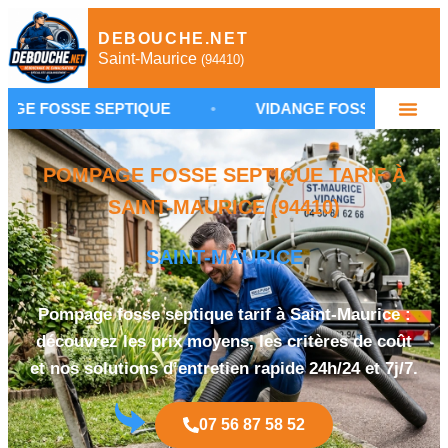
DEBOUCHE.NET
Saint-Maurice
(94410)
 SEPTIQUE
•
VIDANGE FOSSE SEPTIQUE SAINT-MA
POMPAGE FOSSE SEPTIQUE TARIF À
SAINT-MAURICE (94410)
SAINT-MAURICE
Pompage fosse septique tarif à Saint-Maurice :
découvrez les prix moyens, les critères de coût
et nos solutions d’entretien rapide 24h/24 et 7j/7.
07 56 87 58 52