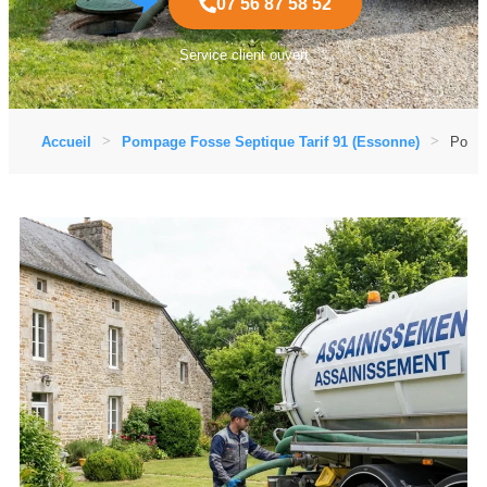
07 56 87 58 52
Service client ouvert
Accueil
Pompage Fosse Septique Tarif 91 (Essonne)
Pompa