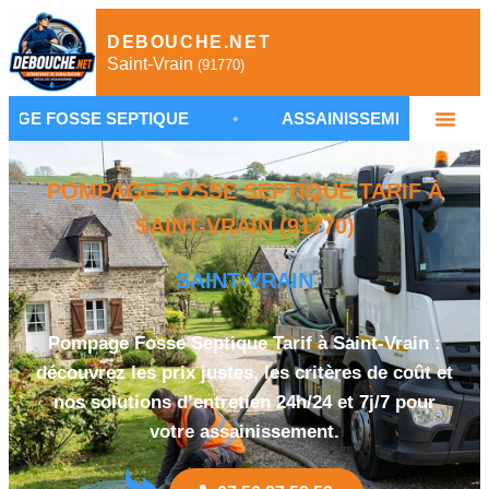
DEBOUCHE.NET
Saint-Vrain
(91770)
SE SEPTIQUE
•
ASSAINISSEMENT AUTONOME SAIN
POMPAGE FOSSE SEPTIQUE TARIF À
SAINT-VRAIN (91770)
SAINT-VRAIN
Pompage Fosse Septique Tarif à Saint-Vrain :
découvrez les prix justes, les critères de coût et
nos solutions d’entretien 24h/24 et 7j/7 pour
votre assainissement.