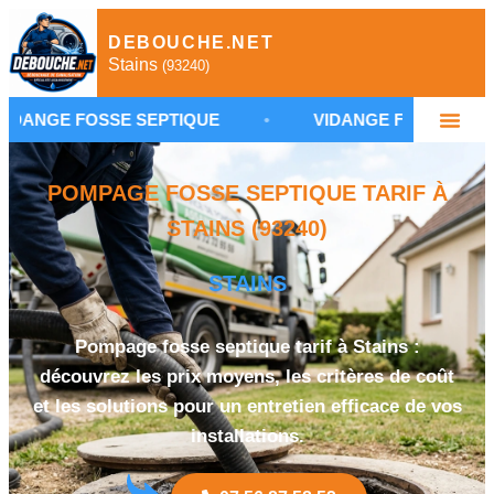
DEBOUCHE.NET
Stains
(93240)
OSSE SEPTIQUE
•
VIDANGE FOSSE SEPTIQUE STAI
POMPAGE FOSSE SEPTIQUE TARIF À
STAINS (93240)
STAINS
Pompage fosse septique tarif à Stains :
découvrez les prix moyens, les critères de coût
et les solutions pour un entretien efficace de vos
installations.