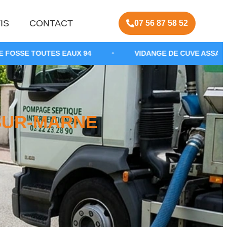
IS
CONTACT
07 56 87 58 52
EAUX 94
•
VIDANGE DE CUVE ASSAINISSEMENT
•
-SUR-MARNE