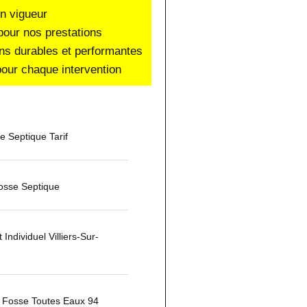
en vigueur
pour nos prestations
ons durables et performantes
our chaque intervention
 Septique Tarif
osse Septique
Individuel Villiers-Sur-
Fosse Toutes Eaux 94