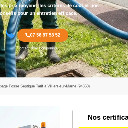
les prix moyens, les critères de coût et nos
onseils pour un entretien efficace.
07 56 87 58 52
Contact direct disponible
age Fosse Septique Tarif à Villiers-sur-Marne (94350)
Nos certific