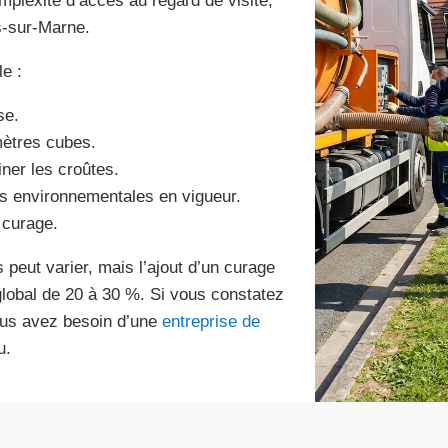
omplexité d’accès au regard de visite,
rs-sur-Marne.
e :
se.
mètres cubes.
ner les croûtes.
 environnementales en vigueur.
 curage.
 peut varier, mais l’ajout d’un curage
lobal de 20 à 30 %. Si vous constatez
ous avez besoin d’une
entreprise de
u.