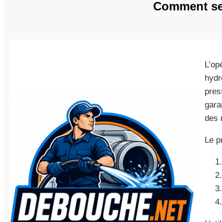
Comment se 
L’op
hydr
pres
gara
des 
Le p