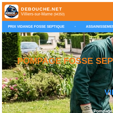
DEBOUCHE.NET
Villiers-sur-Marne
(94350)
GE FOSSE SEPTIQUE
•
ASSAINISSEMENT INDIVIDUEL V
POMPAGE FOSSE SEPT
V
Pompage F