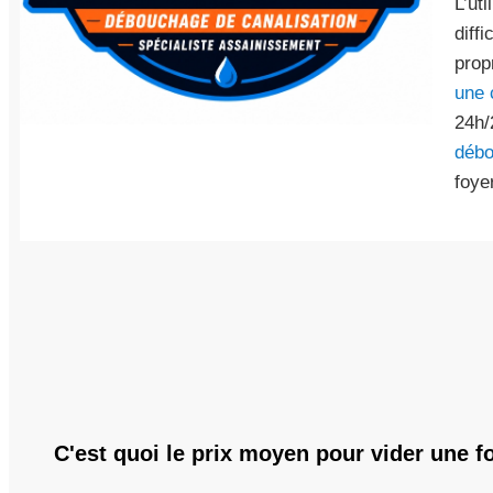
L’ut
diff
prop
une 
24h/
débo
foyer
C'est quoi le prix moyen pour vider une f