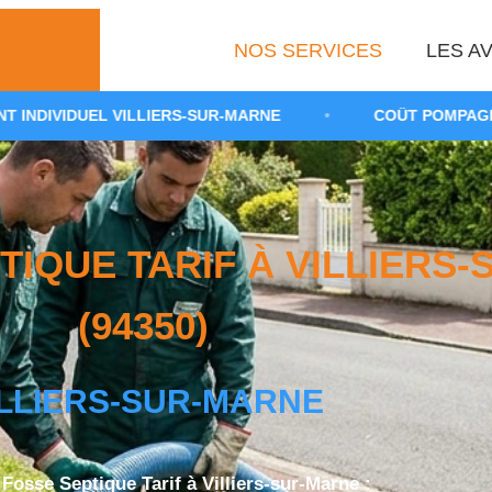
NOS SERVICES
LES AV
ILLIERS-SUR-MARNE
•
COÛT POMPAGE FOSSE TOUTES 
IQUE TARIF À VILLIERS
(94350)
ILLIERS-SUR-MARNE
osse Septique Tarif à Villiers-sur-Marne :