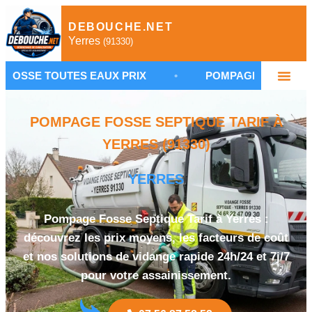
DEBOUCHE.NET
Yerres
(91330)
UTES EAUX PRIX
•
POMPAGE FOSSE SEPTIQUE Y
POMPAGE FOSSE SEPTIQUE TARIF À
YERRES (91330)
YERRES
Pompage Fosse Septique Tarif à Yerres :
découvrez les prix moyens, les facteurs de coût
et nos solutions de vidange rapide 24h/24 et 7j/7
pour votre assainissement.