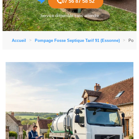
07 56 87 58 52
Service disponible sans attendre
Accueil
Pompage Fosse Septique Tarif 91 (Essonne)
Pompa