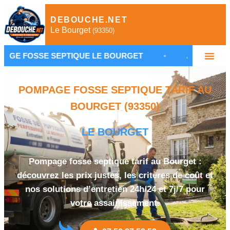
DEBOUCHE.NET
Le Bourget
(93350)
E SEPTIQUE LE BOURGET
•
ASSAINISSEMENT NON 
POMPAGE FOSSE SEPTIQUE TARIF AU
BOURGET (93350)
LE BOURGET
Pompage fosse septique tarif au Bourget :
découvrez les prix justes, les critères de coût et
nos solutions d’entretien 24h/24 et 7j/7 pour
votre assainissement.