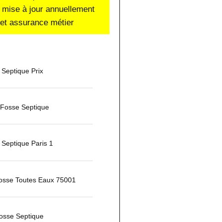
 mise à jour annuellement
e et assurance métier
Septique Prix
 Fosse Septique
Septique Paris 1
Fosse Toutes Eaux 75001
osse Septique