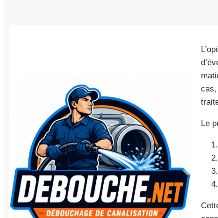
L’op
d’év
mati
cas,
trait
Le p
Cett