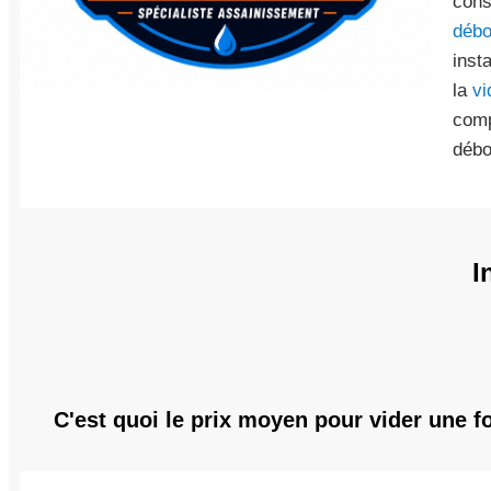
cons
débo
inst
la
vi
comp
débo
I
C'est quoi le prix moyen pour vider une f