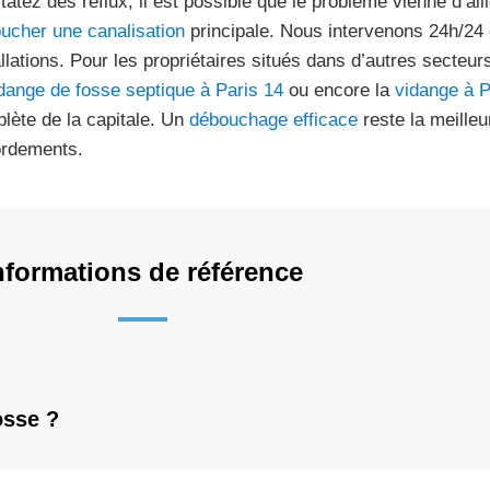
tatez des reflux, il est possible que le problème vienne d’a
ucher une canalisation
principale. Nous intervenons 24h/24 
allations. Pour les propriétaires situés dans d’autres secte
dange de fosse septique à Paris 14
ou encore la
vidange à P
lète de la capitale. Un
débouchage efficace
reste la meilleu
rdements.
nformations de référence
osse ?