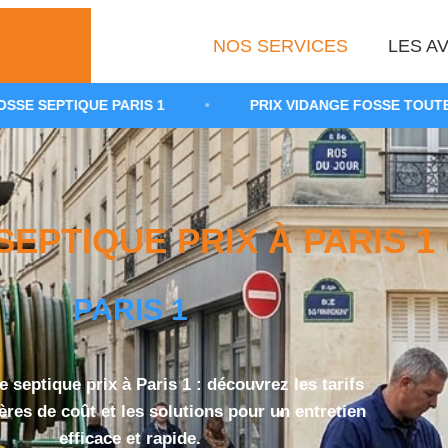
NOS SERVICES
LES AV
 PARIS 1
•
PRIX VIDANGE FOSSE TOUTES EAUX 75001
EPTIQUE PRIX À PARIS 1 (
PARIS 1
 septique prix à Paris 1 : découvrez les tarifs
itères de coût et les solutions pour un entretien
efficace et rapide.