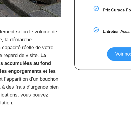
Prix Curage F
Entretien Assa
alement selon le volume de
ace, la démarche
 capacité réelle de votre
Voir n
le regard de visite.
La
es accumulées au fond
 les engorgements et les
t l’apparition d’un bouchon
t à des frais d’urgence bien
plications, vous pouvez
lation.