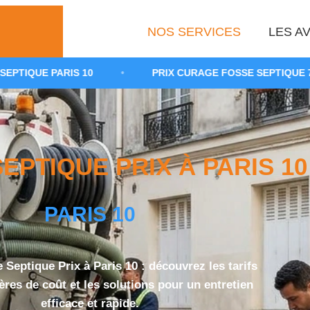
NOS SERVICES
LES AV
 10
•
PRIX CURAGE FOSSE SEPTIQUE 75010
•
PTIQUE PRIX À PARIS 10 
PARIS 10
Septique Prix à Paris 10 : découvrez les tarifs
itères de coût et les solutions pour un entretien
efficace et rapide.