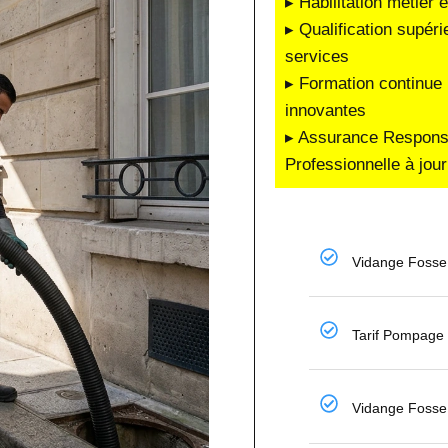
▸ Habilitation métier 
▸ Qualification supéri
services
▸ Formation continue 
innovantes
▸ Assurance Responsab
Professionnelle à jour
Vidange Fosse 
Tarif Pompage
Vidange Fosse 