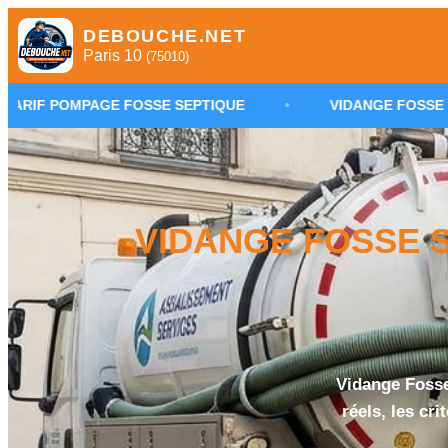
DEBOUCHE.NET
Paris 10
(75010)
E FOSSE SEPTIQUE
•
VIDANGE FOSSE SEPTIQUE PARIS
VIDANGE FOSSE SE
Vidange Fosse 
réels, les cr