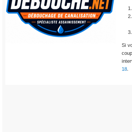
Si v
coup
inte
18
.