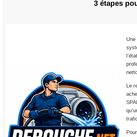
3 étapes pou
Une 
syst
l’ét
prof
nett
Le r
ache
SPAN
qu’
traf
Pour