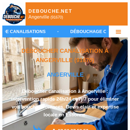
DEBOUCHE.NET
Angerville
(91670)
ATIONS
•
DÉBOUCHAGE CANALISATION ANGERVIL
DÉBOUCHER CANALISATION À
ANGERVILLE (91670)
ANGERVILLE
Déboucher canalisation à Angerville :
intervention rapide 24h/24 et 7j/7 pour éliminer
vos bouchons tenaces. Devis clair et expertise
locale en Essonne.