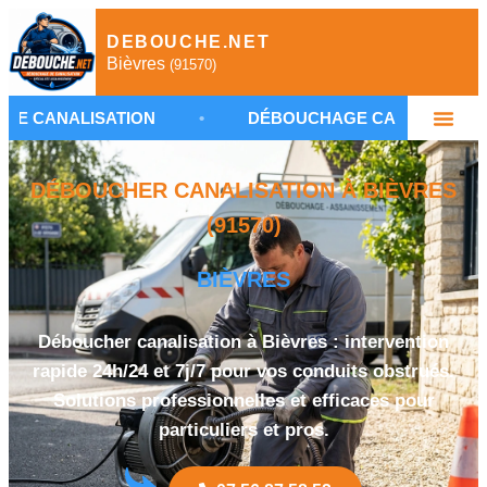
DEBOUCHE.NET
Bièvres
(91570)
ISATION
•
DÉBOUCHAGE CANALISATION BIÈVRES
DÉBOUCHER CANALISATION À BIÈVRES
(91570)
BIÈVRES
Déboucher canalisation à Bièvres : intervention
rapide 24h/24 et 7j/7 pour vos conduits obstrués.
Solutions professionnelles et efficaces pour
particuliers et pros.