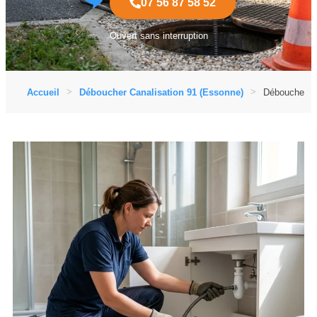
07 56 87 58 52
Ouvert sans interruption
Accueil
Déboucher Canalisation 91 (Essonne)
Déboucher Ca