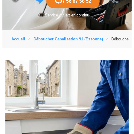
07 56 87 58 52
Service ouvert en continu
Accueil
Déboucher Canalisation 91 (Essonne)
Déboucher Ca