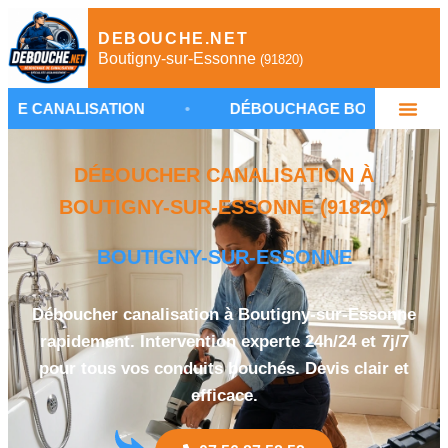
DEBOUCHE.NET
Boutigny-sur-Essonne
(91820)
ISATION
•
DÉBOUCHAGE BOUTIGNY-SUR-ESSON
DÉBOUCHER CANALISATION À
BOUTIGNY-SUR-ESSONNE (91820)
BOUTIGNY-SUR-ESSONNE
Déboucher canalisation à Boutigny-sur-Essonne
rapidement. Intervention experte 24h/24 et 7j/7
pour tous vos conduits bouchés. Devis clair et
efficace.