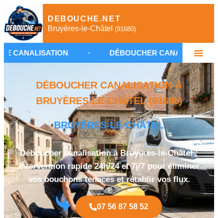
DEBOUCHE.NET
Bruyères-le-Châtel
(91680)
ATION
•
DÉBOUCHER CANALISATION À BRUYÈRES
DÉBOUCHER CANALISATION À
BRUYÈRES-LE-CHÂTEL (91680)
BRUYÈRES-LE-CHÂTEL
Déboucher canalisation à Bruyères-le-Châtel :
intervention rapide 24h/24 et 7j/7 pour éliminer
vos bouchons tenaces et rétablir vos flux.
07 56 87 58 52