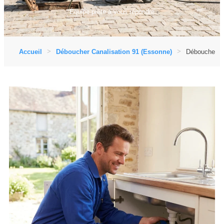
Équipe prête à vous répondre
Accueil
Déboucher Canalisation 91 (Essonne)
Déboucher Ca