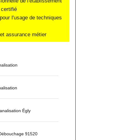
sionnelle de l'établissement
certifié
pour l'usage de techniques
e et assurance métier
alisation
alisation
nalisation Égly
 Débouchage 91520