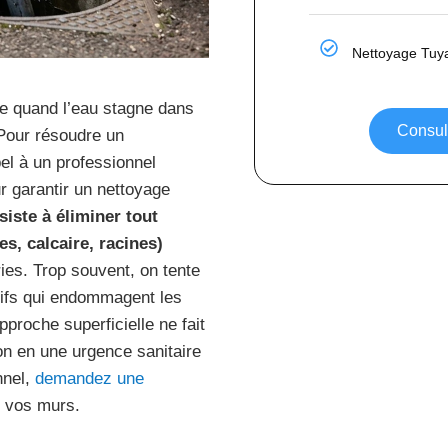
Nettoyage Tuy
ue quand l’eau stagne dans
Consult
Pour résoudre un
l à un professionnel
r garantir un nettoyage
iste à éliminer tout
s, calcaire, racines)
ies. Trop souvent, on tente
sifs qui endommagent les
pproche superficielle ne fait
n en une urgence sanitaire
nnel,
demandez une
ns vos murs.