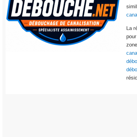
simi
cana
La r
pour
zone
cana
débo
débo
résid