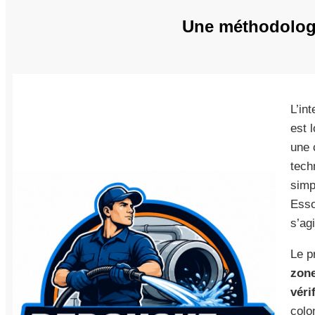
Une méthodologi
L’in
est 
une 
tech
simp
Esso
s’ag
Le p
zone
véri
colo