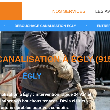
NOS SERVICES
LES AV
CHAGE CANALISATION ÉGLY
•
ENTREPRISE DE DÉBO
NALISATION À ÉGLY (915
ÉGLY
lisation à Égly : intervention rapide 24h/24 et
liminer vos bouchons tenaces. Devis clair et
lutions durables pour vos conduits.