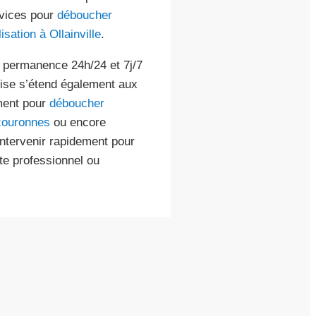
rvices pour
déboucher
sation à Ollainville
.
ne permanence 24h/24 et 7j/7
tise s’étend également aux
ment pour
déboucher
couronnes
ou encore
intervenir rapidement pour
te professionnel ou