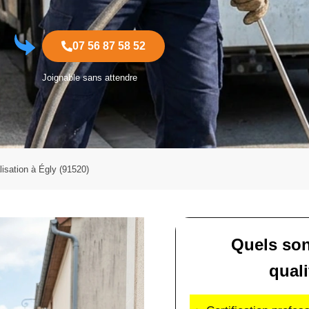
07 56 87 58 52
Joignable sans attendre
isation à Égly (91520)
Quels son
quali