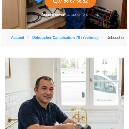
07 56 87 58 52
Accueil ouvert actuellement
Accueil
Déboucher Canalisation 78 (Yvelines)
Déboucher Can