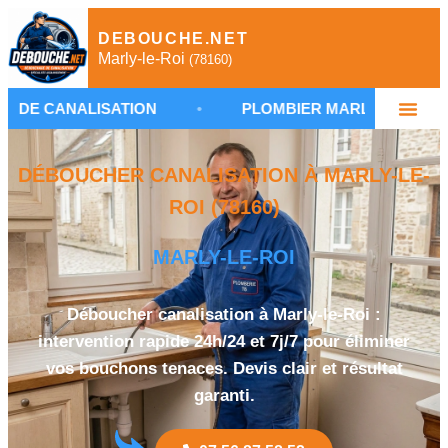
DEBOUCHE.NET
Marly-le-Roi
(78160)
ALISATION
•
PLOMBIER MARLY-LE-ROI
•
DÉBOUCHER CANALISATION À MARLY-LE-
ROI (78160)
MARLY-LE-ROI
Déboucher canalisation à Marly-le-Roi :
intervention rapide 24h/24 et 7j/7 pour éliminer
vos bouchons tenaces. Devis clair et résultat
garanti.