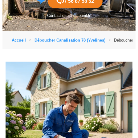
07 56 87 58 52
Contact direct disponible
Accueil
Déboucher Canalisation 78 (Yvelines)
Déboucher Can