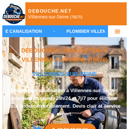
DEBOUCHE.NET
Villennes-sur-Seine
(78670)
ISATION
•
PLOMBIER VILLENNES-SUR-SEINE
DÉBOUCHER CANALISATION À
VILLENNES-SUR-SEINE (78670)
VILLENNES-SUR-SEINE
Déboucher canalisation à Villennes-sur-Seine :
intervention rapide 24h/24 et 7j/7 pour éliminer
tout bouchon durablement. Devis clair et service
expert.