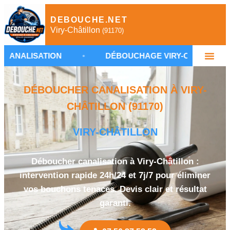
DEBOUCHE.NET
Viry-Châtillon
(91170)
TION
•
DÉBOUCHAGE VIRY-CHÂTILLON
•
DÉBOUCHER CANALISATION À VIRY-
CHÂTILLON (91170)
VIRY-CHÂTILLON
Déboucher canalisation à Viry-Châtillon :
intervention rapide 24h/24 et 7j/7 pour éliminer
vos bouchons tenaces. Devis clair et résultat
garanti.