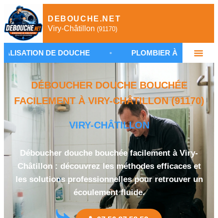
DEBOUCHE.NET
Viry-Châtillon
(91170)
DE DOUCHE
•
PLOMBIER À VIRY-CHÂTILLON
•
DÉBOUCHER DOUCHE BOUCHÉE
FACILEMENT À VIRY-CHÂTILLON (91170)
VIRY-CHÂTILLON
Déboucher douche bouchée facilement à Viry-
Châtillon : découvrez les méthodes efficaces et
les solutions professionnelles pour retrouver un
écoulement fluide.