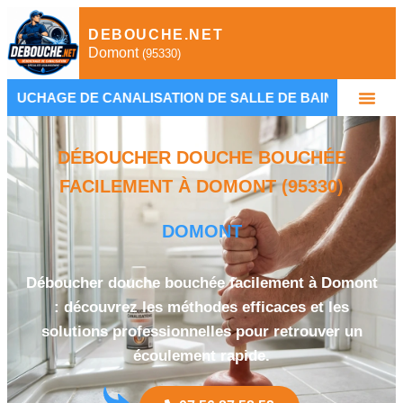
DEBOUCHE.NET
Domont
(95330)
 CANALISATION DE SALLE DE BAIN
•
PLOMBIER 
DÉBOUCHER DOUCHE BOUCHÉE
FACILEMENT À DOMONT (95330)
DOMONT
Déboucher douche bouchée facilement à Domont
: découvrez les méthodes efficaces et les
solutions professionnelles pour retrouver un
écoulement rapide.