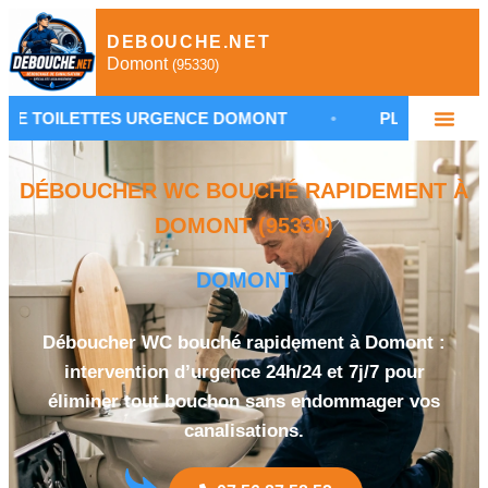
DEBOUCHE.NET
Domont
(95330)
ES URGENCE DOMONT
•
PLOMBIER DÉBOUCHAGE 9
DÉBOUCHER WC BOUCHÉ RAPIDEMENT À
DOMONT (95330)
DOMONT
Déboucher WC bouché rapidement à Domont :
intervention d’urgence 24h/24 et 7j/7 pour
éliminer tout bouchon sans endommager vos
canalisations.