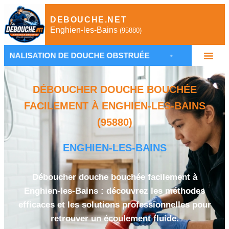
DEBOUCHE.NET
Enghien-les-Bains
(95880)
ON DE DOUCHE OBSTRUÉE
•
PLOMBIER ENGHIEN-
DÉBOUCHER DOUCHE BOUCHÉE
FACILEMENT À ENGHIEN-LES-BAINS
(95880)
ENGHIEN-LES-BAINS
Déboucher douche bouchée facilement à
Enghien-les-Bains : découvrez les méthodes
efficaces et les solutions professionnelles pour
retrouver un écoulement fluide.