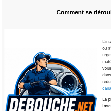
Comment se déroule
L’in
ou s
urge
maté
volu
dans
rédu
cana
La p
inse