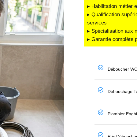
▸ Habilitation métier 
▸ Qualification supéri
services
▸ Spécialisation aux 
▸ Garantie complète p
Déboucher WC
Débouchage To
Plombier Engh
Prix Déboucha