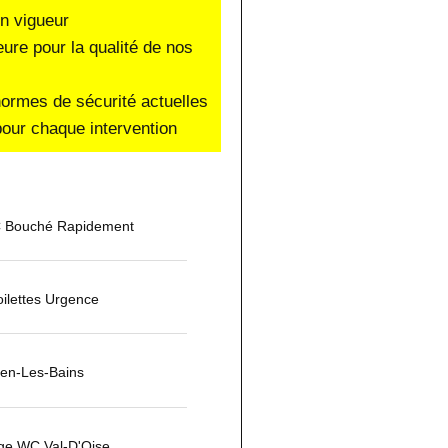
en vigueur
eure pour la qualité de nos
normes de sécurité actuelles
our chaque intervention
 Bouché Rapidement
ilettes Urgence
ien-Les-Bains
ge WC Val-D'Oise