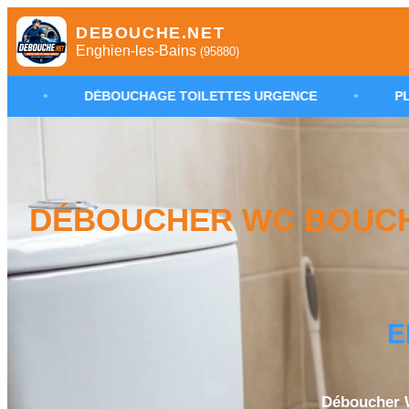
DEBOUCHE.NET
Enghien-les-Bains
(95880)
BOUCHAGE TOILETTES URGENCE
•
PLOMBIER ENGHI
DÉBOUCHER WC BOUCHÉ
E
Déboucher W