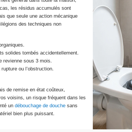
ment général dans toute la maison,
cas, les résidus accumulés sont
ais que seule une action mécanique
ivilégions des techniques non
organiques.
bjets solides tombés accidentellement.
ne revienne sous 3 mois.
rupture ou l’obstruction.
ais de remise en état coûteux,
vos voisins, un risque fréquent dans les
enté un
débouchage de douche
sans
riel bien plus puissant.