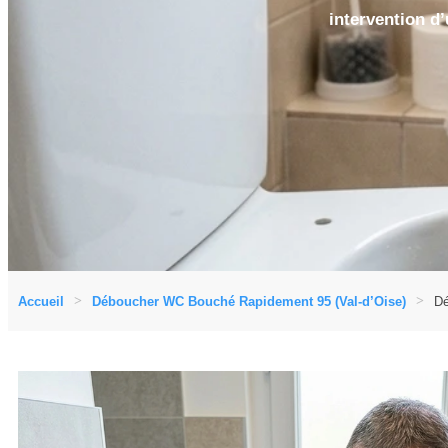
intervention d’
Accueil
Déboucher WC Bouché Rapidement 95 (Val-d’Oise)
Dé