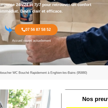
urgence 24h/24 et 7j/7 pour retrouver un confort
immédiat. Devis clair et efficace.
07 56 87 58 52
Accueil ouvert actuellement
boucher WC Bouché Rapidement à Enghien-les-Bains (95880)
Nos preu