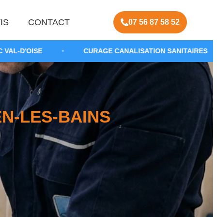
IS
CONTACT
07 56 87 58 52
•
CURAGE CANALISATION SANITAIRES
•
DÉBO
N-LES-BAINS