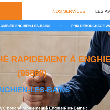
NOS SERVICES
LES AV
EN-LES-BAINS
•
PRIX DÉBOUCHAGE WC VAL-D'OISE
 RAPIDEMENT À ENGHIE
(95880)
NGHIEN-LES-BAINS
C bouché rapidement à Enghien-les-Bains :