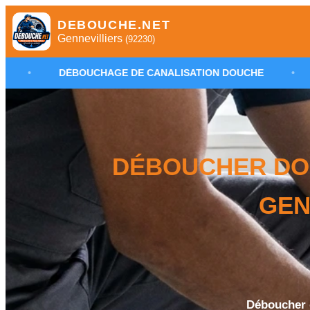
DEBOUCHE.NET
Gennevilliers
(92230)
UCHAGE DE CANALISATION DOUCHE
•
PLOMBIER GEN
DÉBOUCHER DO
GEN
Déboucher 