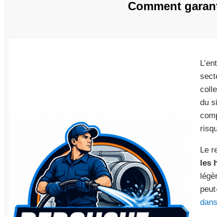
Comment garant
L’en
sect
coll
du s
comp
risq
Le r
les 
légè
peut
dans