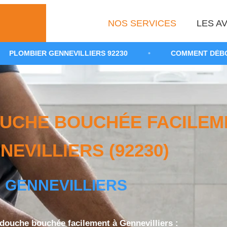
NOS SERVICES
LES AV
NEVILLIERS 92230
•
COMMENT DÉBOUCHER UNE DOUC
UCHE BOUCHÉE FACILEM
NEVILLIERS (92230)
GENNEVILLIERS
douche bouchée facilement à Gennevilliers :