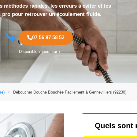
 méthodes rapides, les erreurs à éviter et les
s pro pour retrouver un écoulement fluide.
07 56 87 58 52
Disponible 7 jours sur 7
ne)
Déboucher Douche Bouchée Facilement à Gennevilliers (92230)
Quels sont 