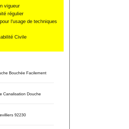
en vigueur
ité régulier
pour l'usage de techniques
ilité Civile
che Bouchée Facilement
 Canalisation Douche
villiers 92230