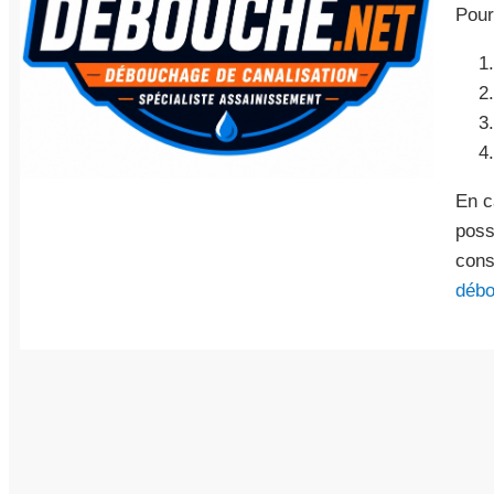
Pour
En c
poss
cons
débo