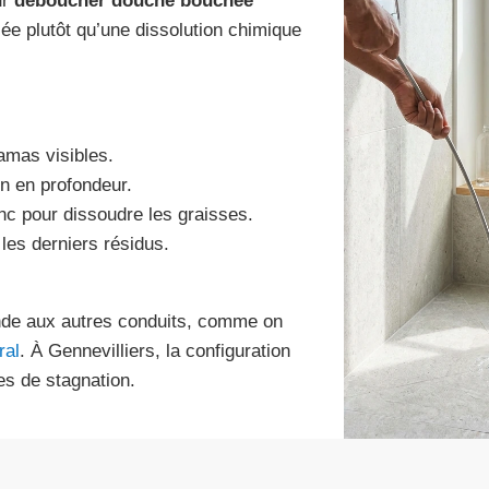
ur
déboucher douche bouchée
blée plutôt qu’une dissolution chimique
 amas visibles.
hon en profondeur.
nc pour dissoudre les graisses.
les derniers résidus.
ende aux autres conduits, comme on
ral
. À Gennevilliers, la configuration
s de stagnation.