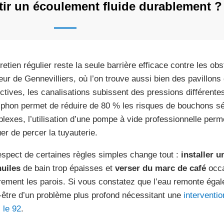
ir un écoulement fluide durablement ?
tretien régulier reste la seule barrière efficace contre les ob
eur de Gennevilliers, où l’on trouve aussi bien des pavillon
ectives, les canalisations subissent des pressions différen
iphon permet de réduire de 80 % les risques de bouchons sé
lexes, l’utilisation d’une pompe à vide professionnelle perme
uer de percer la tuyauterie.
espect de certaines règles simples change tout :
installer un
huiles
de bain trop épaisses et
verser du marc de café
occa
rement les parois. Si vous constatez que l’eau remonte égal
-être d’un problème plus profond nécessitant une
interventio
 le 92
.