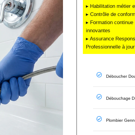
▸ Habilitation métier 
▸ Contrôle de conform
▸ Formation continue 
innovantes
▸ Assurance Responsab
Professionnelle à jour
Déboucher Dou
Débouchage De
Plombier Genne