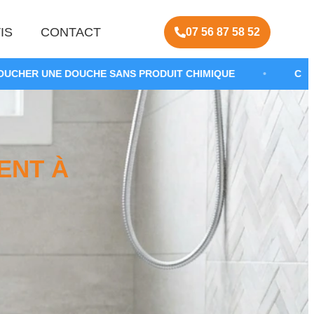
IS
CONTACT
07 56 87 58 52
HE SANS PRODUIT CHIMIQUE
•
CURAGE DE SIPHON 
ENT À